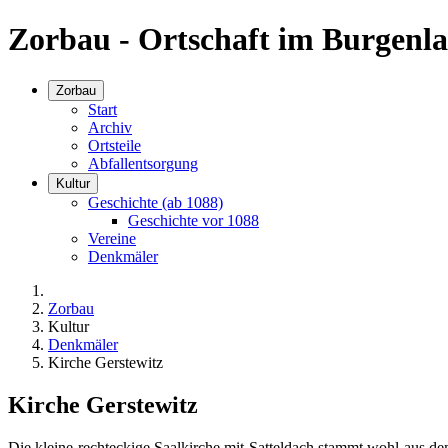
Zorbau - Ortschaft im Burgenla
Zorbau
Start
Archiv
Ortsteile
Abfallentsorgung
Kultur
Geschichte (ab 1088)
Geschichte vor 1088
Vereine
Denkmäler
Zorbau
Kultur
Denkmäler
Kirche Gerstewitz
Kirche Gerstewitz
Die kleine rechteckige Saalkirche mit Satteldach stammt wohl aus de