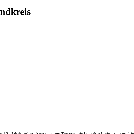
ndkreis
m 13. Jahrhundert. Anstatt eines Turmes wird sie durch einen achteck