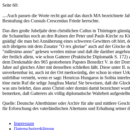
Seite 60:
....Auch passen die Worte recht gut auf das durch MA bezeichnete J
Bestrafung des Consuls Crescentius Friede herrschte.
Das dies große Jubeljahr dem christlichen Cultus in Thüringen günsti
die Schamelius noch an den Ruinen der Peter und Pauls Kirche zu Klos
gnädig! die man bei Annäherung eines schweren Gewitters oft hört, d
sich übrigens mit dem Zusatze "O rex gloriae" auch auf der Glocke d
"millesimo anno" gelesen werden müsse und daß die darüber angebra
der freilich allein, wie schon Gatterer (Praktische Diplomatik S. 172) 
dem Denkmahle des 965 gestorbenen Papstes Benedict V. in der Domki
Jahre auf gleiches Alter mit denselben schließen läßt. Diese unter 
unverkennbar ist, auch ist der Ort merkwürdig, der schon in einer
unfehlbar versteht, wenn er sagt: Henricus Hungaros in Soibia interfec
töne mein Ruf die selige Jungfrau Maria! Sie beweisen, daß die Glock
was uns belehrt, dass anno Christi oder domini damit bezeichnet wurde.
bemerken, daß Gatterers als völlig diplomatische Wahrheit aufgestellte
Quelle: Deutsche Alterthümer oder Archiv für alte und mittlere Gesc
für Erforschung des vaterländischen Altertums und Erhaltung seiner d
Impressum
Datenschutzerklärung