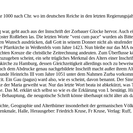
ahr 1000 nach Chr. wo im deutschen Reiche in den letzten Regierungsj
g war, geht auch aus der Innschrift der Zorbauer Glocke hervor. Auch ei
ter Roßleben las. Die letzten Worte "veni cum pace" wurden als Bitte 
en Wunsch ausdrücken, daß Gott in seinem Donner nicht als strafender 
er Pfarrkirche in Weißenfels vom Jahre 1423. Nun bleibe nur das MA no
chten Kreuze die christliche Zeitrechnung andeuten. Zum Überflusse 
zuzugeben scheint, ein sehr trügliches Merkmal des Alters einer Inschrift
rche zu Hamburg, dessen Gleichzeitigkeit allerdings noch zu beweise
II. nach dem Abdrucke genau nachgebildete Inschrift macht außer ihrem 
 Urkunde Heinrichs III vom Jahre 1051 unter dem Nahmen Zurba vorkom
it. Ein Gau (pagus) ward also, wie es scheint, davon benannt. Der Sinn d
e der Maria geweiht war. Nur das letzte Wort beata ist abkekürzt, was
 Das M. erklärt sich selbst so wie es die Erklärung von I. bestätigt. Hi
 Behauptung, die neugotische Schrift könne überhaupt nicht älter als da
hichte, Geographie und Alterthümer insonderheit der germanischen Völk
enkmale, Halle, Herausgeber: Friedrich Kruse, Fr Kruse, Verlag: Ruff, 