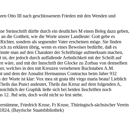
ahren Otto III nach geschlossenem Frieden mit den Wenden und
ne Steinschrift dürfte durch ein deutliches M einen Beleg dazu geben,
an die Gottheit, wie die Worte unsrer Landleute: Gott gebe es
Richter, sondern als segnender Vater erscheinen möge. Sie finden
ch zu erklären übrig, wenn es eines Beweises bedürfte, daß es
könnte man auf den Charakter der Schriftzüge aufmerksam machen,
 ist, der jedoch durch auffallende Aehnlichkeit mit der Schrift auf
n wäre, und mit der Innschrift der Glocke zu Zorbau von demselben
Alter, welches in den mit Kreuzen versehenen Buchstaben A.M.
mt und dem der Annalist Hermannus Contractus beim Jahre 932
er Worte ist klar: Vox mea sit grata tibi virgo maria beata! Lieblich
 Theils das Punct andeutet, Theils das Kreuz auf dem folgenden A,
nsichtlich der Graphik ließe sich bei beiden Inschriften noch
s 12. Jhd sein, doch wohl nicht so fest stehe.
erstämme, Friedrich Kruse, Fr Kruse, Thüringisch-sächsischer Verein
1824, (Bayrische Staatsbibliothek)